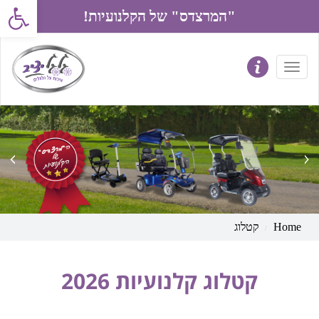
פתח את סרג
"המרצדס" של הקלנועיות!
prev
next
Home
קטלוג
קטלוג קלנועיות 2026