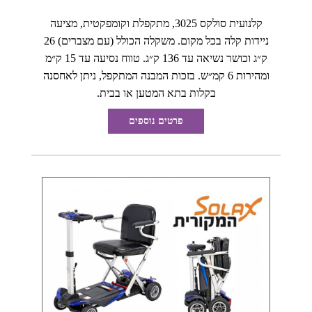
קלנועית סולקס 3025, מתקפלת וקומפקטית, מציעה
ניידות קלה בכל מקום. משקלה הכולל (עם מצברים) 26
ק״ג וכושר נשיאה עד 136 ק״ג. טווח נסיעה עד 15 ק״מ
ומהירות 6 קמ״ש. בזכות המבנה המתקפל, ניתן לאחסנה
בקלות בתא המטען או בבית.
פרטים נוספים