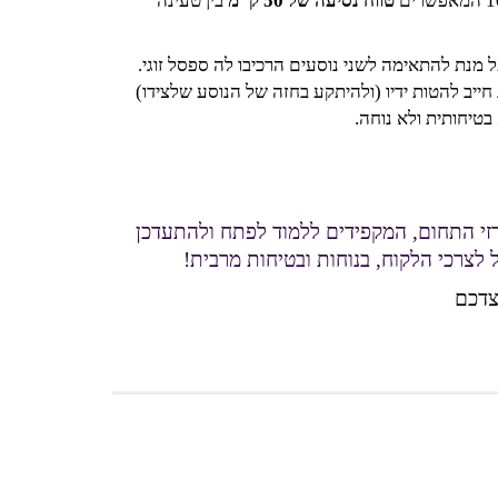
טווח נסיעה של 50 ק"מ
בין טעינה
מנת להתאימה לשני נוסעים הרכיבו לה ספסל זוגי.
בצורה לא נוחה ולא בטוחה, כאשר הכידון נמצא באמצע (בין 2 הנוסעים), והנהג חייב להטות ידיו (ולהיתקע בחזה של הנוסע שלצידו)
בטיחותית ולא נוחה.
רזי התחום, המקפידים ללמוד לפתח ולהתעדכן
לצרכי הלקוח, בנוחות ובטיחות מרבית!
צדכם