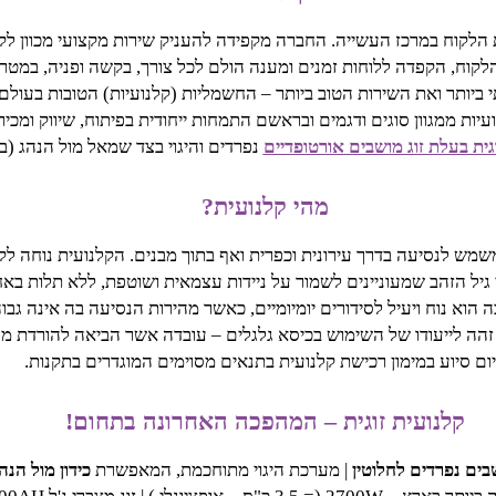
ה על דגלה את טובת הלקוח במרכז העשייה. החברה מקפידה להעניק שירות מקצועי מ
לקוח, הקפדה ללוחות זמנים ומענה הולם לכל צורך, בקשה ופניה, במט
י ביותר ואת השירות הטוב ביותר – החשמליות (קלנועיות) הטובות בעולם
ועיות ממגוון סוגים ודגמים ובראשם התמחות ייחודית בפיתוח, שיווק ומ
גית בעלת זוג מושבים אורטופדיים
נפרדים והיגוי בצד שמאל מול הנהג (בד
מהי קלנועית?
שמש לנסיעה בדרך עירונית וכפרית ואף בתוך מבנים. הקלנועית נוחה לקי
 גיל הזהב שמעוניינים לשמור על ניידות עצמאית ושוטפת, ללא תלות בא
הוא נוח ויעיל לסידורים יומיומיים, כאשר מהירות הנסיעה בה אינה גבוה
 זהה לייעודו של השימוש בכיסא גלגלים – עובדה אשר הביאה להורדת מחי
ום סיוע במימון רכישת קלנועית בתנאים מסוימים המוגדרים בתקנות.
קלנועית זוגית – המהפכה האחרונה בתחום!
בים נפרדים לחלוטין
| מערכת היגוי מתוחכמת, המאפשרת
כידון מול הנה