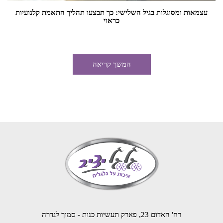
עצמאות ומסוגלות בגיל השלישי: כך תבצעו תהליך התאמת קלנועיות
כראוי
המשך קריאה
רח' האדום 23, פארק תעשיות כנות - סמוך לגדרה