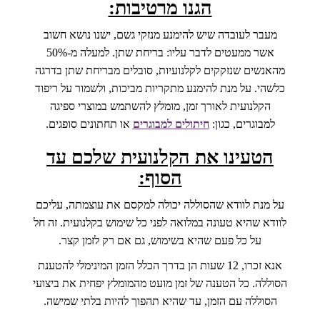
הגנו מרטיבות:
מעבר לעובדה שיש להימנע מנזקי גשם, ישנו נושא חשוב
אשר ממעטים לדבר עליו: בריחת שתן. למעלה מ-50%
מהאנשים שנזקקים לקלנועיות, סובלים מבריחת שתן בדרגה
כלשהי. על מנת להימנע מתקריות מביכות, ולשמור על ריפוד
הקלנועית לאורך זמן, מומלץ להשתמש במוצרי ספיגה
למבוגרים, כגון:
חיתולים למבוגרים
או תחתונים סופגים.
הטעינו את הקלנועית שלכם עד
הסוף:
על מנת לוודא שהסוללה יכולה למקסם את עוצמתה, עליכם
לוודא שהיא טעונה במלואה לפני כל שימוש בקלנועית. זה חל
על כל פעם שהיא בשימוש, גם אם רק לזמן קצר.
אנא זכרו, 12 שעות הן בדרך הכלל הזמן המינימלי להטענת
הסוללה. כל הטענה של זמן מועט מהמומלץ יפחית את ביצועי
הסוללה עם הזמן, עד שהיא תהפוך להיות בלתי שמישה.