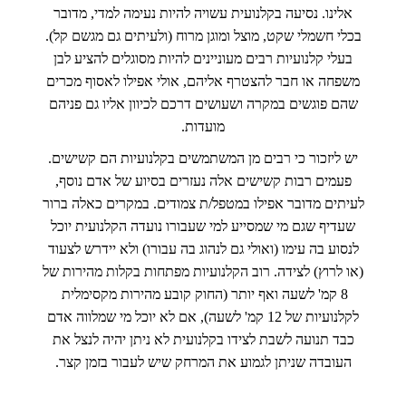
אלינו. נסיעה בקלנועית עשויה להיות נעימה למדי, מדובר
בכלי חשמלי שקט, מוצל ומוגן מרוח (ולעיתים גם מגשם קל).
בעלי קלנועיות רבים מעוניינים להיות מסוגלים להציע לבן
משפחה או חבר להצטרף אליהם, אולי אפילו לאסוף מכרים
שהם פוגשים במקרה ושעושים דרכם לכיוון אליו גם פניהם
מועדות.
יש ליזכור כי רבים מן המשתמשים בקלנועיות הם קשישים.
פעמים רבות קשישים אלה נעזרים בסיוע של אדם נוסף,
לעיתים מדובר אפילו במטפל/ת צמודים. במקרים כאלה ברור
שעדיף שגם מי שמסייע למי שעבורו נועדה הקלנועית יוכל
לנסוע בה עימו (ואולי גם לנהוג בה עבורו) ולא יידרש לצעוד
(או לרוץ) לצידה. רוב הקלנועיות מפתחות בקלות מהירות של
8 קמ' לשעה ואף יותר (החוק קובע מהירות מקסימלית
לקלנועיות של 12 קמ' לשעה), אם לא יוכל מי שמלווה אדם
כבד תנועה לשבת לצידו בקלנועית לא ניתן יהיה לנצל את
העובדה שניתן לגמוע את המרחק שיש לעבור בזמן קצר.