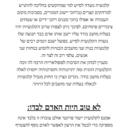
קלנועית נועדה לסייע למי שמתקשים בהליכה להתנייע
למרחקים קצרים (ברחבי יישוב המגורים, בסביבות מקום
העבודה או אפילו בתוך מבנים רחבי ידיים או שטחים
ציבוריים פתוחים). לפיכך ניתן לצפות שרוב הקלנועיות יהיו
בעלות מושב בודד עליו יישב אותו אדם כבד תנועה שלו
נועדה הקלנועית לסייע. בפועל ישנם דגמים רבים של
קלנועיות בנות שני מושבים הבנויות להסיע בנוחות שני
אנשים, עלפי רוב זה לצד זה.
מעניין לבחון את הסיבות לפופולאריות הרבה לה זוכה
הקלנועית הזוגית ומה יתרונותיה וחסרונותיה יחסית לאלה
בעלות מושב בודד. נקדים ונציין כי החוק מגביל קלנועיות
לכאלה בעלות שני מושבים לכל היותר.
לא טוב היות האדם לבדו:
אמנם לקלנועית ייעוד פרקטי אולם עובדה זו בלבד אינה
מספיקה כדי לבטל את הרצון לאפשר לאדם נוסף להצטרף