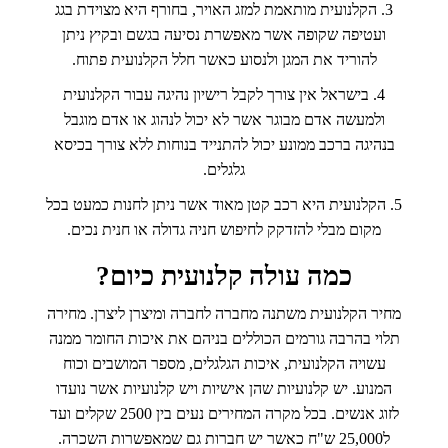
3. הקלנועית מותאמת למזג האויר, בחורף היא מצוידת בגג
ועטיפה שקופה אשר מאפשרת נסיעה בגשם ובקיץ ניתן
להוריד את המגן ולנסוע כאשר חלל הקלנועית פתוח.
4. בישראל אין צורך לקבל רישיון נהיגה עבור הקלנועית
ולמעשה אדם מבוגר אשר לא יכול לנהוג או אדם מוגבל
בנהיגה ברכב ממונע יכול להתנייד בנוחות ללא צורך בכיסא
גלגלים.
5. הקלנועית היא רכב קטן מאוד אשר ניתן לחנות כמעט בכל
מקום מבלי להזדקק לחיפוש חניה גדולה או חנית נכים.
כמה עולה קלנועית כיום?
מחיר הקלנועית משתנה מחברה לחברה ומיצרן ליצרן. מחירה
תלוי בהרבה גורמים הכוללים בניהם את איכות החומר ממנה
עשויה הקלנועית, איכות הגלגלים, מספר המושבים וכוח
המנוע. יש קלנועיות שהן אישיות ויש קלנועיות אשר נועדו
לזוג אנשים. בכל מקרה המחירים נעים בין 2500 שקלים ועד
ל25,000 ש"ח כאשר יש חברות גם שמאפשרות השכרה.