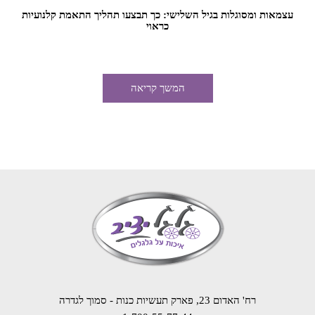
עצמאות ומסוגלות בגיל השלישי: כך תבצעו תהליך התאמת קלנועיות
כראוי
המשך קריאה
רח' האדום 23, פארק תעשיות כנות - סמוך לגדרה