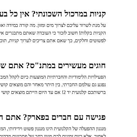
קניות במרכול השכונתי? אין כל בע
על מנת לשרוד עליכם לצרוך מים ומזון. מה קורה במידה וא
הקניות בקלות! חשוב לזכור כי העובדה שאתם מתבגרים א
לפשוטים וחלקים, כך שאם אתם צריכים לערוך קניות, תוכל
חוגים מעשירים במתנ"ס? אתם שם
הפעילויות הלימודיות והחברתיות המוצעות כיום לקהל המב
נפגע גם עולמם החברתי, בין היתר מאחר והם מוצאים קושי
ברשותכם קלנועית יד 2! אם עד היום הייתם מוצאים קושי רב להגיע אל המתנ"ס, כעת כל שעליכם לעשות הוא לעלות על הקלנועית ולהגיע בדקות ספורות אל המתנ"ס הקרוב לבית שלכם.
פגישה עם חברים בפארק? אתם הר
מנגנון ההפעלה של הקלנועית הינו מנגנון פשוט וידידותי,
לאחור, אלא כיום זמינים לכם מגוון רחב של פתרונות מדה