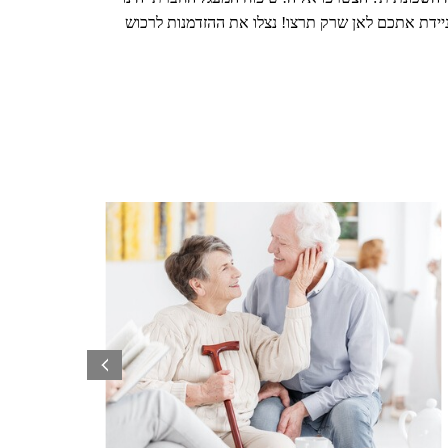
שוב בכל גיל, ובעיקר בעת שאתם מתבגרים. אינכם צריכים לוותר לעצמכם, לחיות בצמצום ותחת מגבלות שונות: קלנועית יד 2 מניידת אתכם לאן שרק תרצו! נצלו את ההזדמנות לרכוש
prev