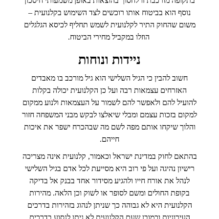
בתקופה מורכבת זו לחסוך בהוצאות באופן משמעותי חיסכון
נוסף הוא בביטוח אותו רוכשים לצד השימוש בקלנועית –
משום שהחוק התיר לקלנועית לשמש תחליף לכיסא הגלגלים
הוזלו במקביל מחירי הביטוח.
ניידות ונוחות
חשוב להבין כי הגיל השלישי הוא גיל מורכב בו מאבדים
האזרחים עצמאות רבה ועל כן הקלנועית יכולה בקלות
להועיל להם ולאפשר להם לשמור על העצמאות ולנוע ממקום
למקום בזכות עצמם ומבלי שיאלצו לבקש מבני המשפחה חזור
והלוך שיקחו אותם מפה לשם מה שבהכרח ישפר את איכות
חייהם.
בהתאם לחוק במדינת ישראל וכאמור, קלנועית אינה מצריכה
רישיון נהיגה ועל פי רוב היא מסייעת לכל אדם בגיל השלישי
לנהל את אורח חייו ולהגיע מסידור אחד בבנק אל בדיקה
בקופת החולים ומשם לסופר או לשוק וכן הלאה. מהירות
הקלנועית היא לא גבוהה כך שניתן לנהוג בזהירות בדרכים
העירוניות וכמובן שעם הקלנועית לא ניתן לנסוע בדרכים