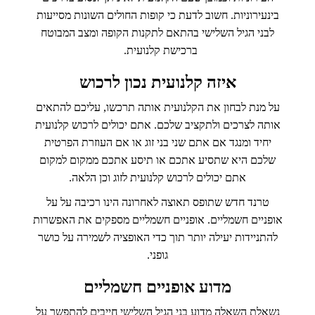
בינעירוניות. חשוב לדעת כי קופות החולים השונות מסייעות
לבני הגיל השלישי בהתאם לתקנות הקופה ומצב המבוטח
ברכישת קלנועית.
איזה קלנועית נכון לרכוש
על מנת לבחון את הקלנועית אותה תרכשו, עליכם להתאים
אותה לצרכים ולתקציב שלכם. אתם יכולים לרכוש קלנועית
יחיד ומנגד אם אתם שני בני זוג או אם העוזרת הפרטית
שלכם היא שתסיע אתכם או תיסע אתכם ממקום למקום
אתם יכולים לרכוש קלנועית לזוג וכן הלאה.
טרנד חדש שתופס תאוצה לאחרונה הינו רכיבה על על
אופניים חשמליים. אופניים חשמליים מספקים את האפשרות
להתניידות יעילה יותר תוך כדי האופציה לשמירה על כושר
גופני.
מדוע אופניים חשמליים
נשאלת השאלה מדוע בני הגיל השלישי חייבים להתפשר על