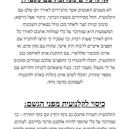
לא מעטים האנשים אשר מתניידים לאורך יום שלם עם
הקלנועית. החל מסידורים בשעת הבוקר, ביקור אצל הרופא,
סיבוב קניות קצר ולאחר מכן טיול בפארק השכונתי.
המשמעות היא שמדובר על כלי שמלווה אתכם לאורך כל
היום לאורך שעות רבות, כך שסביר כי תרצו להתנייד עם
חפצים אישיים לרבות תיק אישי, שקית עם מזון ומים, או
ארנק ומכשיר סלולארי. עם התקנת ארגז לאיחסון בגב
הקלנועית, תוכלו להבטיח כי החפצים שלכם שמורים ומוגנים
על ידי מנעול. מעבר לכך, בעת שיצאתם לקניות וחזרתם עם
מספר שקיות, תוכלו לשים אותן בקלות בארגז ולהבטיח
לעצמכם נסיעה נוחה.
כיסוי לקלנועית מפני הגשם:
הקלנועית תשרת אתכם גם בימי הקיץ וגם בימי החורף – כך
שמדובר על כלי שהופך להיות אלמנט מרכזי בחייכם. לעתים,
יהיה עליכם להחנות את הקלנועית מחוץ למבנה מסוים ולרדת