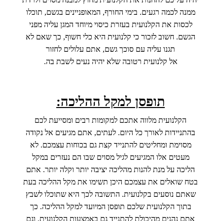
ממנה לכמה רגעים. בימי החורף, המאופניינים בגשם, תוכלו
לכסות את הקלנועית בעזרת כיסוי מיוחד המגן עליה מפני
הגשם. חשוב לזכור כי קלנועית היא כלי חשוף, כך שאם לא
תגנו עליה עם סוכך גשם, אתם עלולים לחזור
אל קלנועית רטובה שלא יהיה נעים לשבת בה.
תופסן למקל ההליכה:
הקלנועית מלווה אתכם למקומות רבים ומסייעת לכם
בהתניידות לאורך כל היום. לעתים, אתם מגיעים אל נקודה
מסוימת ומחליטים להתנייד קצת גם בכוחות עצמכם. לא
מעטים אלו המגיעים לגיל מסוים שבו הם נעזרים במקל
הליכה על מנת להנות מהליכה יציבה יותר וקלה יותר. אתם
בטח שואלים את עצמכם היכן תשימו את מקל ההליכה בעת
שאתם נוסעים בקלנועית. התשובה לכך היא שתוכלו לשבץ
בתוך הקלנועית שלכם תופסן המיועד למקל ההליכה. כך
אתם נהנים מהיכולת להתנייד גם באמצעות הקלנועית, וגם