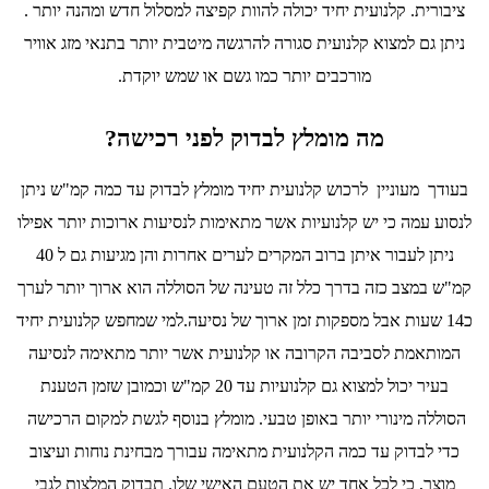
ציבורית. קלנועית יחיד יכולה להוות קפיצה למסלול חדש ומהנה יותר .
ניתן גם למצוא קלנועית סגורה להרגשה מיטבית יותר בתנאי מזג אוויר
מורכבים יותר כמו גשם או שמש יוקדת.
מה מומלץ לבדוק לפני רכישה?
בעודך מעוניין לרכוש קלנועית יחיד מומלץ לבדוק עד כמה קמ"ש ניתן
לנסוע עמה כי יש קלנועיות אשר מתאימות לנסיעות ארוכות יותר אפילו
ניתן לעבור איתן ברוב המקרים לערים אחרות והן מגיעות גם ל 40
קמ"ש במצב כזה בדרך כלל זה טעינה של הסוללה הוא ארוך יותר לערך
כ14 שעות אבל מספקות זמן ארוך של נסיעה.למי שמחפש קלנועית יחיד
המותאמת לסביבה הקרובה או קלנועית אשר יותר מתאימה לנסיעה
בעיר יכול למצוא גם קלנועיות עד 20 קמ"ש וכמובן שזמן הטענת
הסוללה מינורי יותר באופן טבעי. מומלץ בנוסף לגשת למקום הרכישה
כדי לבדוק עד כמה הקלנועית מתאימה עבורך מבחינת נוחות ועיצוב
מוצר, כי לכל אחד יש את הטעם האישי שלו. תבדוק המלצות לגבי