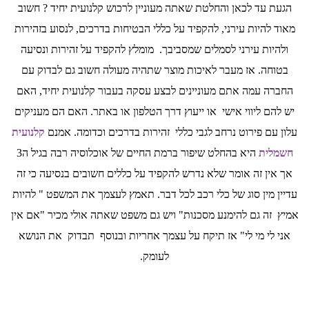
הגעת עד לכאן והחלטת שאתה מעוניין לרכוש קלנועית יחיד ? חשוב
מאוד להיות עירני, להקפיד על כללי הבטיחות בדרכים, לנסוע בזהירות
ולהיות עירני לסמלים שמסביבך. מומלץ להקפיד על זהירות ונסיעה
בטוחה. אז מעבר לאיכות מוצר שתהיה מעולה חשוב גם לבדוק עם
החברה עמה אתם מעוניינים לבצע עסקה בעבור קלנועית יחיד, האם
יש להם ליווי אישי או ייעוץ דרך הטלפון או באתר. האם הם מעניקים
עלון עם פירוט נרחב לגבי כללי זהירות בדרכים וכדומה. אמנם
קלנועית
חשמלית
היא בהחלט שיפור ברמת החיים של אוכלוסיה רבה בגיל ה3
אך אין זה אומר שלא נדרש להקפיד על כללים חשובים בנסיעה כי זה
עדיין מין סוג של כלי רכב לכל דבר. תאמץ לעצמך את המשפט " להיות
אמיץ זה גם להימנע מסכנות" ויש גם משפט שאתה אולי מכיר "אם אין
אני לי מי לי" אז תיקח על עצמך אחריות ובנוסף תבדוק את הנושא
לעומק.