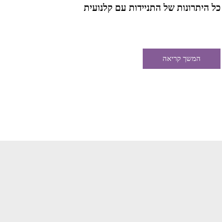
כל היתרונות של התניידות עם קלנועית
מידע למת
מתאים ו
המשך קריאה
המש