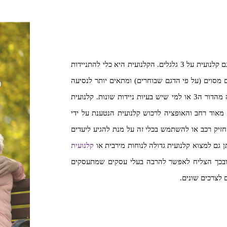
ר
קלנועית היא כלי רכב נפלא על 4 גלגלים למרות שניתן למצוא גם קלנועית על 3 גלגלים. הקלנועית היא כלי להתניידות
 מסוים (על פי הדגם שבוחרים) ומתאים יותר לנסיעה
ל
אזורית. הקלנועית יכולה לספק מענה למגוון רחב של אוכלוסיה מהדור ה3 או למי שיש בעיות ניידות שונות. קלנועית
ות בארץ הוא מאוד רחב והאופציה לרכוש קלנועית הנטענת על ידי
סף מאשר להחזיק רכב או להשתמש בכלי זה על מנת להגיע ליעדים
ן גם למצוא קלנועית גדולה לנוחות מירבית או
קלנועית
 ובכך הצליח לאפשר להרבה בעלי עסקים שמתעסקים
 לצרכים שונים.