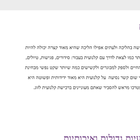
 בחירה נפלאה בעבור אלו שמחפשים ישיבה נוחה יותר ומתאימה גם לכבדי משקל. אוכלוסיה רבה מהגיל ה3 אשר מתקשה בהליכה ולעתים אפילו הליכה שהיא מאוד קצרה יכולה להיות
מו לצאת לדרך עם קלנועית בעבור: סידורים, פגישות, טיולים,
ך החיים ולספק למבוגרים ולקשישים כמה שיותר שקט נפשי מבחינת
לי שום קשר נסיעה על קלנועית היא מאוד ידידותית ופשוטה היא
ות גדולות ואיכותיות