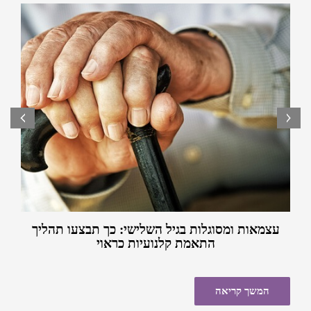
רע. רכישה מחברה אמינה ומקצועית של קלנועית יד שניה היא
מרטיבות מצטברת בזמן שהיא חונה.
לרוב עניין בטוח למדי, ועם הכסף שחוסכים ניתן בהחלט
לרכוש אביזרים לקלנועית ולשדרג אותה אפילו יותר.
prev
next
עצמאות ומסוגלות בגיל השלישי: כך תבצעו תהליך
התאמת קלנועיות כראוי
המשך קריאה