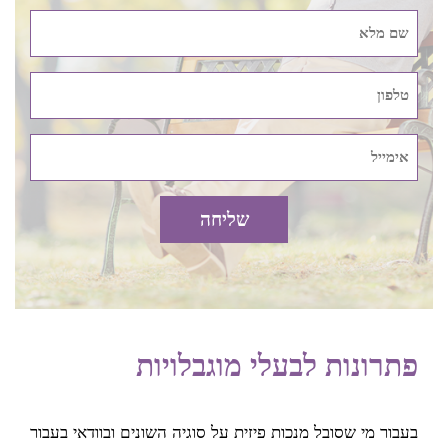
בעבור מי שאין לו מקום אחסון גדול. היא קומפקטית למדי ונכנסת
אפילו בתוך ארון אחסון רגיל. למי שיש קצת יותר מקום, אפשר
בהחלט ללכת גם על קלנועית מידי קומפקטית וגם קלנועית יחיד
מסוגים שונים בהחלט תעשה את העבודה.
מי שמעוניין לרכוש אביזרים לקלנועית בים המלח בנוסף לקלנועית,
צריך לקחת גם בחשבון את האחסון שלהם. ישנם אביזרים כאלה
שאינם תופסים מקום כמו למשל מטען סלולרי, צופר, מראת אמצע
גדולה או ידית האצה סיבובית למשל. מנגד יש אביזרים לקלנועית
שתופסים יותר נפח כמו למשל גלגלים רחבים, ארגז מתכת עם
מנעול או מדחס לניפוח גלגלים ויש לקחת את זה בהחלט בחשבון.
פתרונות לבעלי מוגבלויות
קניית קלנועית בים המלח בהתאם
למזג האוויר
בעבור מי שסובל מנכות פיזית על סוגיה השונים ובוודאי בעבור