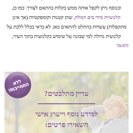
ובנוסף ניתן לקפל אותה ממש בקלות בהתאם לצורך. כמו כן,
קלנועיות מידי בים המלח
, שהן קטנות וקומפקטיות (אך אינן
מתקפלות) עשויות בהחלט להתאים כאן. לא כדאי בכלל ללכת על
קלנועית גדולה למי שבונה על שימוש בקלנועית בתוך העיר,
קרא עוד
במרכזים מסחריים ובמקומות הומי אדם. כמו כן חשוב לזכור כי
קלנועיות לזוג הן באופן טבעי גדולות יותר ועל כן פחות נגישות.
אחסון הקלנועית בים המלח
גם אחסון הקלנועית הוא עניין חשוב לא פחות. כפי שציינו, קלנועיות
עדיין מתלבטים?
בים המלח לרוב משמשות את בני גיל הזהב באיזורים הכפריים, שם
לרוב מדובר בבתים גדולים יחסים עם שטחי אחסון נרחבים,
למידע נוסף וייעוץ אישי
ובאזורים עירוניים, שם במקרים רבים נושא האחסון מאתגר הרבה
השאירו פרטים:
יותר.
קלנועית מיני מתקפלת בים המלח
היא הפתרון הטוב ביותר