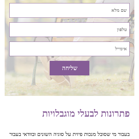
בעבור מי שאין לו מקום אחסון גדול. היא קומפקטית למדי ונכנסת
אפילו בתוך ארון אחסון רגיל. למי שיש קצת יותר מקום, אפשר
בהחלט ללכת גם על קלנועית מידי קומפקטית וגם קלנועית יחיד
מסוגים שונים בהחלט תעשה את העבודה.
מי שמעוניין לרכוש אביזרים לקלנועית במודיעין בנוסף לקלנועית,
צריך לקחת גם בחשבון את האחסון שלהם. ישנם אביזרים כאלה
שאינם תופסים מקום כמו למשל מטען סלולרי, צופר, מראת אמצע
גדולה או ידית האצה סיבובית למשל. מנגד יש אביזרים לקלנועית
שתופסים יותר נפח כמו למשל גלגלים רחבים, ארגז מתכת עם
מנעול או מדחס לניפוח גלגלים ויש לקחת את זה בהחלט בחשבון.
פתרונות לבעלי מוגבלויות
קניית קלנועית במודיעין בהתאם למזג
האוויר
בעבור מי שסובל מנכות פיזית על סוגיה השונים ובוודאי בעבור