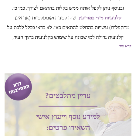
ובנוסף ניתן לקפל אותה ממש בקלות בהתאם לצורך. כמו כן,
קלנועיות מידי במודיעין
, שהן קטנות וקומפקטיות (אך אינן
מתקפלות) עשויות בהחלט להתאים כאן. לא כדאי בכלל ללכת על
קלנועית גדולה למי שבונה על שימוש בקלנועית בתוך העיר,
קרא עוד
במרכזים מסחריים ובמקומות הומי אדם. כמו כן חשוב לזכור כי
קלנועיות לזוג הן באופן טבעי גדולות יותר ועל כן פחות נגישות.
אחסון הקלנועית במודיעין
גם אחסון הקלנועית הוא עניין חשוב לא פחות. כפי שציינו, קלנועיות
עדיין מתלבטים?
במודיעין לרוב משמשות את בני גיל הזהב באיזורים הכפריים, שם
לרוב מדובר בבתים גדולים יחסים עם שטחי אחסון נרחבים,
למידע נוסף וייעוץ אישי
ובאזורים עירוניים, שם במקרים רבים נושא האחסון מאתגר הרבה
השאירו פרטים:
יותר.
קלנועית מיני מתקפלת במודיעין
היא הפתרון הטוב ביותר