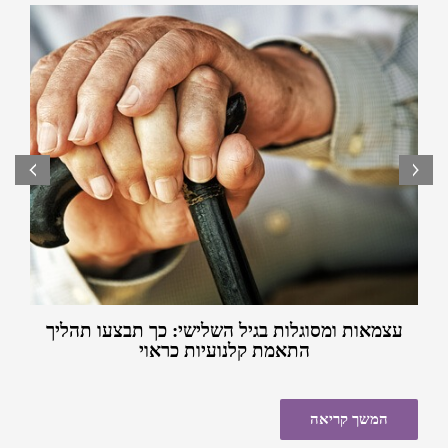
רע. רכישה מחברה אמינה ומקצועית של קלנועית יד שניה היא
מרטיבות מצטברת בזמן שהיא חונה.
לרוב עניין בטוח למדי, ועם הכסף שחוסכים ניתן בהחלט
לרכוש אביזרים לקלנועית ולשדרג אותה אפילו יותר.
prev
next
עצמאות ומסוגלות בגיל השלישי: כך תבצעו תהליך
התאמת קלנועיות כראוי
המשך קריאה