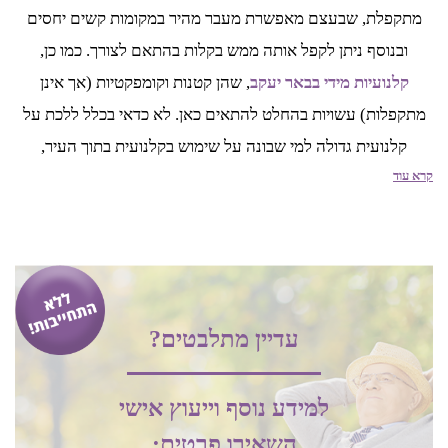
מתקפלת, שבעצם מאפשרת מעבר מהיר במקומות קשים יחסים
ובנוסף ניתן לקפל אותה ממש בקלות בהתאם לצורך. כמו כן,
קלנועיות מידי בבאר יעקב
, שהן קטנות וקומפקטיות (אך אינן
מתקפלות) עשויות בהחלט להתאים כאן. לא כדאי בכלל ללכת על
קלנועית גדולה למי שבונה על שימוש בקלנועית בתוך העיר,
קרא עוד
במרכזים מסחריים ובמקומות הומי אדם. כמו כן חשוב לזכור כי
קלנועיות לזוג הן באופן טבעי גדולות יותר ועל כן פחות נגישות.
אחסון הקלנועית בבאר יעקב
גם אחסון הקלנועית הוא עניין חשוב לא פחות. כפי שציינו, קלנועיות
עדיין מתלבטים?
בבאר יעקב לרוב משמשות את בני גיל הזהב באיזורים הכפריים, שם
לרוב מדובר בבתים גדולים יחסים עם שטחי אחסון נרחבים,
למידע נוסף וייעוץ אישי
ובאזורים עירוניים, שם במקרים רבים נושא האחסון מאתגר הרבה
השאירו פרטים: