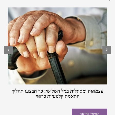
של רכישת
קלנועית יד שניה בבאר יעקב
הוא בהחלט פתרון לא
האביזרים לקלנועית ניתן לרכוש סוכך גשם שיגן על הקלנועית
רע. רכישה מחברה אמינה ומקצועית של קלנועית יד שניה היא
מרטיבות מצטברת בזמן שהיא חונה.
לרוב עניין בטוח למדי, ועם הכסף שחוסכים ניתן בהחלט
לרכוש אביזרים לקלנועית ולשדרג אותה אפילו יותר.
prev
next
עצמאות ומסוגלות בגיל השלישי: כך תבצעו תהליך
התאמת קלנועיות כראוי
המשך קריאה