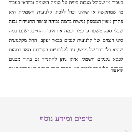
למזג האוויר
בעבור מי שסובל מנכות פיזית על סוגיה השונים ובוודאי בעבור
מי שמתקשה או שאינו יכול ללכת, קלנועית חשמלית היא
גם מזג האוויר הוא דבר שחשוב מאד לקחת בחשבון בבחירת
פתרון מצוין המספק נגישות ברמה גבוהה וכושר התניידות גבוה
הקלנועית. אם אתם גרים באזורים שטופי שמש למשל, מומלץ
שבלי ספק משפר פי כמה וכמה את איכות החיים. ישנם כמה
לבחור לכל הפחות בקלנועית עם גג. ישנן קלנועיות לזוג בבאר יעקב
סוגי דגמים של קלנועית לנכים בבאר יעקב, החל מקלנועית
וגם קלנועיות יחיד בבאר יעקב המגיעות מראש עם גג שבהחלט
שהיא כלי רכב של ממש, עד לקלנועיות הקרובות מאד במהות
עושה עבודה טובה בהגנה מפני השמש. דגמים אחרים מגיעים עם
לכסא גלגלים חשמלי, איתן ניתן להתנייד גם בתוך מבנים
האפשרות להתקנת גגון שניתן לקבל בתוספת של תשלום נוסף.
סגורים. קלנועית לנכים היא פתרון מצוין בעבור מי שמחפש את
קרא עוד
במקומות חמים במיוחד, קלנועית סגורה עשויה להיות עדיפה ובייחוד
הנגישות והניידות הזמינה ולא רוצה לוותר על העצמאות.
הדגמים הממוזגים.
האם כדאי לקנות קלנועית יד שניה
בבאר יעקב?
כמו כן, מי שחי במקומות עם כמות משקעים גבוהה בחורף, יצטרך
לכל הפחות קלנועית חשמלית עם גגון. אם מדובר בגשמים כבדים,
טיפים ומידע נוסף
למי שמעוניין לחסוך כמה שקלים ברכישת הקלנועית, הפתרון
אזי בהחלט יש מקום לשקול רכישה של קלנועית סגורה. מתוך
<