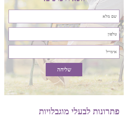
יותר.
קלנועית מיני מתקפלת בבאר יעקב
היא הפתרון הטוב ביותר
בעבור מי שאין לו מקום אחסון גדול. היא קומפקטית למדי ונכנסת
אפילו בתוך ארון אחסון רגיל. למי שיש קצת יותר מקום, אפשר
בהחלט ללכת גם על קלנועית מידי קומפקטית וגם קלנועית יחיד
מסוגים שונים בהחלט תעשה את העבודה.
מי שמעוניין לרכוש אביזרים לקלנועית בבאר יעקב בנוסף לקלנועית,
צריך לקחת גם בחשבון את האחסון שלהם. ישנם אביזרים כאלה
שאינם תופסים מקום כמו למשל מטען סלולרי, צופר, מראת אמצע
גדולה או ידית האצה סיבובית למשל. מנגד יש אביזרים לקלנועית
שתופסים יותר נפח כמו למשל גלגלים רחבים, ארגז מתכת עם
מנעול או מדחס לניפוח גלגלים ויש לקחת את זה בהחלט בחשבון.
פתרונות לבעלי מוגבלויות
קניית קלנועית בבאר יעקב בהתאם