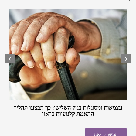
של רכישת
קלנועית יד שניה בכפר סבא
הוא בהחלט פתרון לא
האביזרים לקלנועית ניתן לרכוש סוכך גשם שיגן על הקלנועית
רע. רכישה מחברה אמינה ומקצועית של קלנועית יד שניה היא
מרטיבות מצטברת בזמן שהיא חונה.
לרוב עניין בטוח למדי, ועם הכסף שחוסכים ניתן בהחלט
לרכוש אביזרים לקלנועית ולשדרג אותה אפילו יותר.
prev
next
עצמאות ומסוגלות בגיל השלישי: כך תבצעו תהליך
התאמת קלנועיות כראוי
המשך קריאה