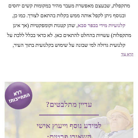
מתקפלת, שבעצם מאפשרת מעבר מהיר במקומות קשים יחסים
ובנוסף ניתן לקפל אותה ממש בקלות בהתאם לצורך. כמו כן,
קלנועיות מידי בכפר סבא
, שהן קטנות וקומפקטיות (אך אינן
מתקפלות) עשויות בהחלט להתאים כאן. לא כדאי בכלל ללכת על
קלנועית גדולה למי שבונה על שימוש בקלנועית בתוך העיר,
קרא עוד
במרכזים מסחריים ובמקומות הומי אדם. כמו כן חשוב לזכור כי
קלנועיות לזוג הן באופן טבעי גדולות יותר ועל כן פחות נגישות.
אחסון הקלנועית בכפר סבא
גם אחסון הקלנועית הוא עניין חשוב לא פחות. כפי שציינו, קלנועיות
עדיין מתלבטים?
בכפר סבא לרוב משמשות את בני גיל הזהב באיזורים הכפריים, שם
לרוב מדובר בבתים גדולים יחסים עם שטחי אחסון נרחבים,
למידע נוסף וייעוץ אישי
ובאזורים עירוניים, שם במקרים רבים נושא האחסון מאתגר הרבה
השאירו פרטים: