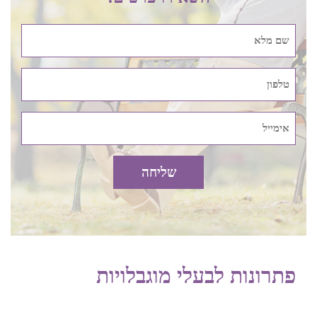
יותר.
קלנועית מיני מתקפלת בכפר סבא
היא הפתרון הטוב ביותר
בעבור מי שאין לו מקום אחסון גדול. היא קומפקטית למדי ונכנסת
אפילו בתוך ארון אחסון רגיל. למי שיש קצת יותר מקום, אפשר
בהחלט ללכת גם על קלנועית מידי קומפקטית וגם קלנועית יחיד
מסוגים שונים בהחלט תעשה את העבודה.
מי שמעוניין לרכוש אביזרים לקלנועית בכפר סבא בנוסף לקלנועית,
צריך לקחת גם בחשבון את האחסון שלהם. ישנם אביזרים כאלה
שאינם תופסים מקום כמו למשל מטען סלולרי, צופר, מראת אמצע
גדולה או ידית האצה סיבובית למשל. מנגד יש אביזרים לקלנועית
שתופסים יותר נפח כמו למשל גלגלים רחבים, ארגז מתכת עם
מנעול או מדחס לניפוח גלגלים ויש לקחת את זה בהחלט בחשבון.
פתרונות לבעלי מוגבלויות
קניית קלנועית בכפר סבא בהתאם