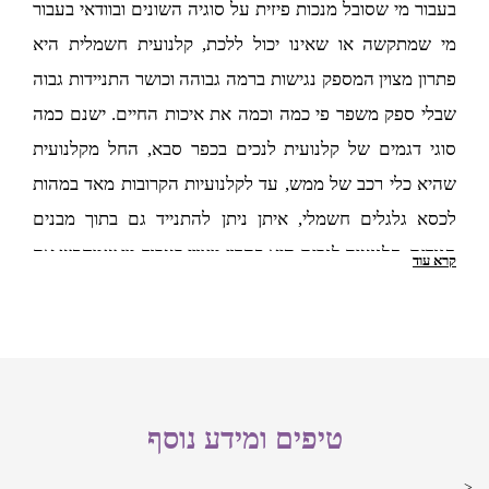
למזג האוויר
בעבור מי שסובל מנכות פיזית על סוגיה השונים ובוודאי בעבור
מי שמתקשה או שאינו יכול ללכת, קלנועית חשמלית היא
גם מזג האוויר הוא דבר שחשוב מאד לקחת בחשבון בבחירת
פתרון מצוין המספק נגישות ברמה גבוהה וכושר התניידות גבוה
הקלנועית. אם אתם גרים באזורים שטופי שמש למשל, מומלץ
שבלי ספק משפר פי כמה וכמה את איכות החיים. ישנם כמה
לבחור לכל הפחות בקלנועית עם גג. ישנן קלנועיות לזוג בכפר סבא
סוגי דגמים של קלנועית לנכים בכפר סבא, החל מקלנועית
וגם קלנועיות יחיד בכפר סבא המגיעות מראש עם גג שבהחלט
שהיא כלי רכב של ממש, עד לקלנועיות הקרובות מאד במהות
עושה עבודה טובה בהגנה מפני השמש. דגמים אחרים מגיעים עם
לכסא גלגלים חשמלי, איתן ניתן להתנייד גם בתוך מבנים
האפשרות להתקנת גגון שניתן לקבל בתוספת של תשלום נוסף.
סגורים. קלנועית לנכים היא פתרון מצוין בעבור מי שמחפש את
קרא עוד
במקומות חמים במיוחד, קלנועית סגורה עשויה להיות עדיפה ובייחוד
הנגישות והניידות הזמינה ולא רוצה לוותר על העצמאות.
הדגמים הממוזגים.
האם כדאי לקנות קלנועית יד שניה
בכפר סבא?
כמו כן, מי שחי במקומות עם כמות משקעים גבוהה בחורף, יצטרך
לכל הפחות קלנועית חשמלית עם גגון. אם מדובר בגשמים כבדים,
טיפים ומידע נוסף
למי שמעוניין לחסוך כמה שקלים ברכישת הקלנועית, הפתרון
אזי בהחלט יש מקום לשקול רכישה של קלנועית סגורה. מתוך
<