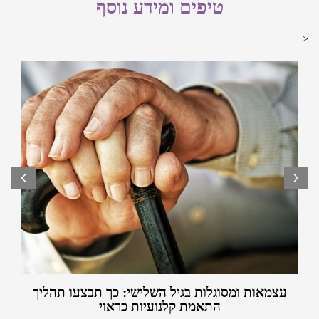
כמו כן, מי שחי במקומות עם כמות משקעים גבוהה בחורף, יצטרך
טיפים ומידע נוסף
למי שמעוניין לחסוך כמה שקלים ברכישת הקלנועית, הפתרון
לכל הפחות קלנועית חשמלית עם גגון. אם מדובר בגשמים כבדים,
<
של רכישת
קלנועית יד שניה בקרית שמונה
הוא בהחלט פתרון
אזי בהחלט יש מקום לשקול רכישה של קלנועית סגורה. מתוך
לא רע. רכישה מחברה אמינה ומקצועית של קלנועית יד שניה
האביזרים לקלנועית ניתן לרכוש סוכך גשם שיגן על הקלנועית
היא לרוב עניין בטוח למדי, ועם הכסף שחוסכים ניתן בהחלט
מרטיבות מצטברת בזמן שהיא חונה.
לרכוש אביזרים לקלנועית ולשדרג אותה אפילו יותר.
prev
next
עצמאות ומסוגלות בגיל השלישי: כך תבצעו תהליך
התאמת קלנועיות כראוי