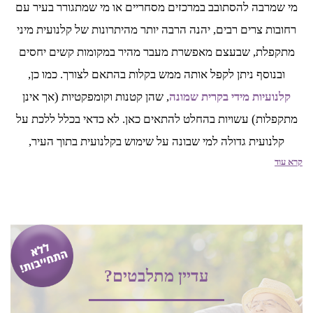
מי שמרבה להסתובב במרכזים מסחריים או מי שמתגורר בעיר עם
רחובות צרים רבים, יהנה הרבה יותר מהיתרונות של קלנועית מיני
מתקפלת, שבעצם מאפשרת מעבר מהיר במקומות קשים יחסים
ובנוסף ניתן לקפל אותה ממש בקלות בהתאם לצורך. כמו כן,
קלנועיות מידי בקרית שמונה
, שהן קטנות וקומפקטיות (אך אינן
מתקפלות) עשויות בהחלט להתאים כאן. לא כדאי בכלל ללכת על
קלנועית גדולה למי שבונה על שימוש בקלנועית בתוך העיר,
קרא עוד
במרכזים מסחריים ובמקומות הומי אדם. כמו כן חשוב לזכור כי
קלנועיות לזוג הן באופן טבעי גדולות יותר ועל כן פחות נגישות.
אחסון הקלנועית בקרית שמונה
גם אחסון הקלנועית הוא עניין חשוב לא פחות. כפי שציינו, קלנועיות
עדיין מתלבטים?
בקרית שמונה לרוב משמשות את בני גיל הזהב באיזורים הכפריים,