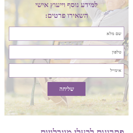
שם לרוב מדובר בבתים גדולים יחסים עם שטחי אחסון נרחבים,
למידע נוסף וייעוץ אישי
ובאזורים עירוניים, שם במקרים רבים נושא האחסון מאתגר הרבה
השאירו פרטים:
יותר.
קלנועית מיני מתקפלת בקרית שמונה
היא הפתרון הטוב ביותר
בעבור מי שאין לו מקום אחסון גדול. היא קומפקטית למדי ונכנסת
אפילו בתוך ארון אחסון רגיל. למי שיש קצת יותר מקום, אפשר
בהחלט ללכת גם על קלנועית מידי קומפקטית וגם קלנועית יחיד
מסוגים שונים בהחלט תעשה את העבודה.
מי שמעוניין לרכוש אביזרים לקלנועית בקרית שמונה בנוסף
לקלנועית, צריך לקחת גם בחשבון את האחסון שלהם. ישנם
אביזרים כאלה שאינם תופסים מקום כמו למשל מטען סלולרי,
צופר, מראת אמצע גדולה או ידית האצה סיבובית למשל. מנגד יש
אביזרים לקלנועית שתופסים יותר נפח כמו למשל גלגלים רחבים,
ארגז מתכת עם מנעול או מדחס לניפוח גלגלים ויש לקחת את זה
פתרונות לבעלי מוגבלויות