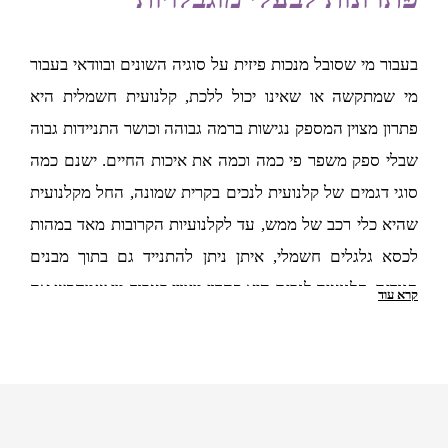
בהחלט בחשבון.
קניית קלנועית בקרית שמונה בהתאם
בעבור מי שסובל מנכות פיזית על סוגיה השונים ובוודאי בעבור
למזג האוויר
מי שמתקשה או שאינו יכול ללכת, קלנועית חשמלית היא
פתרון מצוין המספק נגישות ברמה גבוהה וכושר התניידות גבוה
גם מזג האוויר הוא דבר שחשוב מאד לקחת בחשבון בבחירת
שבלי ספק משפר פי כמה וכמה את איכות החיים. ישנם כמה
הקלנועית. אם אתם גרים באזורים שטופי שמש למשל, מומלץ
סוגי דגמים של קלנועית לנכים בקרית שמונה, החל מקלנועית
לבחור לכל הפחות בקלנועית עם גג. ישנן קלנועיות לזוג בקרית
שהיא כלי רכב של ממש, עד לקלנועיות הקרובות מאד במהות
שמונה וגם קלנועיות יחיד בקרית שמונה המגיעות מראש עם גג
לכסא גלגלים חשמלי, איתן ניתן להתנייד גם בתוך מבנים
שבהחלט עושה עבודה טובה בהגנה מפני השמש. דגמים אחרים
סגורים. קלנועית לנכים היא פתרון מצוין בעבור מי שמחפש את
קרא עוד
מגיעים עם האפשרות להתקנת גגון שניתן לקבל בתוספת של
הנגישות והניידות הזמינה ולא רוצה לוותר על העצמאות.
תשלום נוסף. במקומות חמים במיוחד, קלנועית סגורה עשויה להיות
האם כדאי לקנות קלנועית יד שניה
עדיפה ובייחוד הדגמים הממוזגים.
בקרית שמונה?